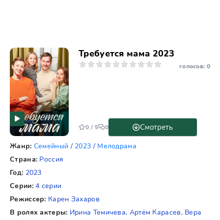
Требуется мама 2023
1
2
3
4
5
6
7
8
9
10
голосов:
0
Смотреть
0 / 5
0
Жанр:
Семейный
/
2023
/
Мелодрама
Страна:
Россия
Год:
2023
Серии:
4 серии
Режиссер:
Карен Захаров
В ролях актеры:
Ирина Темичева, Артём Карасев, Вера