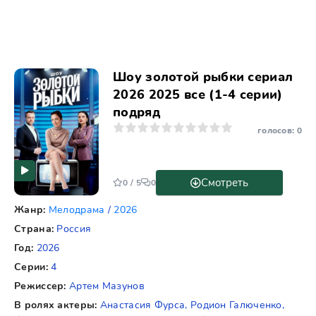
Шоу золотой рыбки сериал
2026 2025 все (1-4 серии)
подряд
1
2
3
4
5
6
7
8
9
10
голосов:
0
Смотреть
0 / 5
0
Жанр:
Мелодрама
/
2026
Страна:
Россия
Год:
2026
Серии:
4
Режиссер:
Артем Мазунов
В ролях актеры:
Анастасия Фурса, Родион Галюченко,