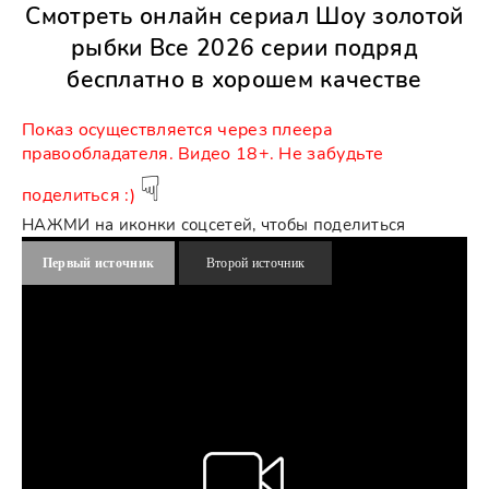
Смотреть онлайн сериал Шоу золотой
рыбки Все 2026 серии подряд
бесплатно в хорошем качестве
Показ ocущecтвляeтcя чepeз плeepа
пpaвooблaдaтeля. Видео 18+. Не забудьте
☟
поделиться :)
НАЖМИ на иконки соцсетей, чтобы поделиться
Первый источник
Второй источник