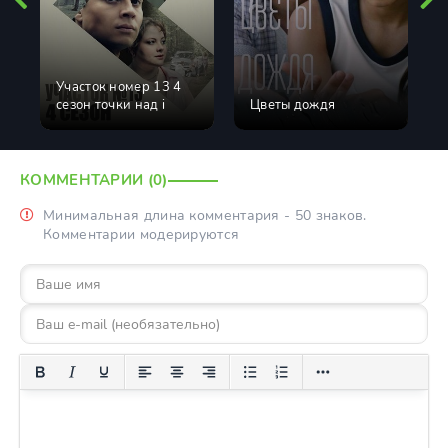
Участок номер 13 4
сезон точки над i
Цветы дождя
КОММЕНТАРИИ (0)
Минимальная длина комментария - 50 знаков.
Комментарии модерируются