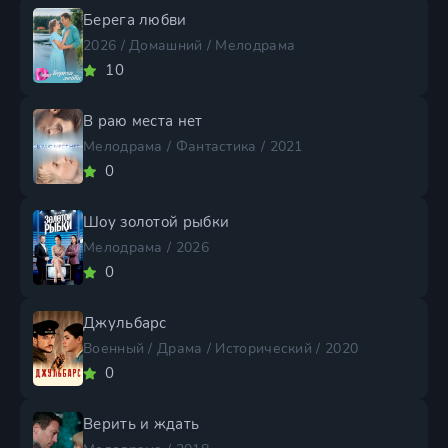
Берега любви
2026 / Домашний / Мелодрама
10
В раю места нет
Мелодрама / Фантастика / 2021
0
Шоу золотой рыбки
Мелодрама / 2026
0
Джульбарс
Военный / Драма / Исторический / 2020
0
Верить и ждать