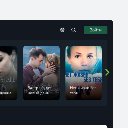
Войти
Завтра будет
Нет жизни без
 чужие
новый день
тебя
Рая знае