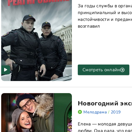
За годы службы в орган
принципиальный и высо
настойчивости и преданн
возглавил
Смотреть онлайн
Новогодний экс
Мелодрама
/
2019
Елена — молодая девушк
любви. Она рада, что ря