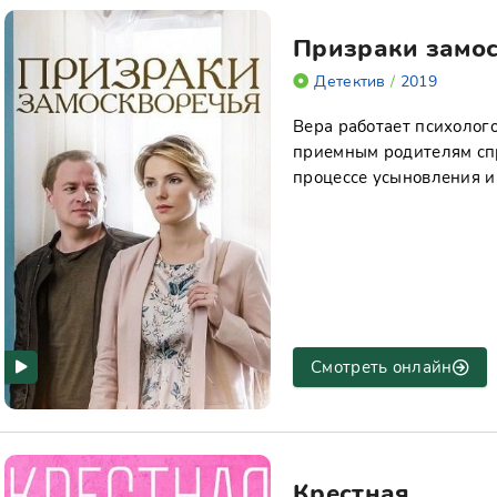
Призраки замо
Детектив
/
2019
Вера работает психолого
приемным родителям спр
процессе усыновления и 
Смотреть онлайн
Крестная