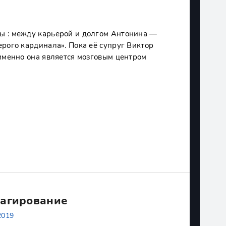
ы : между карьерой и долгом Антонина —
ерого кардинала». Пока её супруг Виктор
 именно она является мозговым центром
еагирование
2019