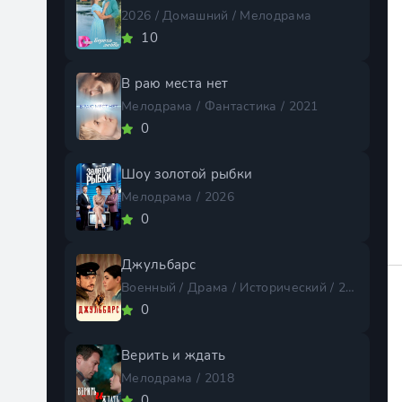
2026 / Домашний / Мелодрама
10
В раю места нет
Мелодрама / Фантастика / 2021
0
Шоу золотой рыбки
Мелодрама / 2026
0
Джульбарс
Военный / Драма / Исторический / 2020
0
Верить и ждать
Мелодрама / 2018
0