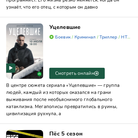
программист. Его жизнь резко меняется, когда он
узнаёт, что его отец, с которым он давно
Уцелевшие
Боевик
/
Криминал
/
Триллер
/
НТВ
/
Д
Смотреть онлайн
В центре сюжета сериала «Уцелевшие» — группа
людей, каждый из которых оказался на грани
выживания после необъяснимого глобального
катаклизма. Мегаполисы превратились в руины,
цивилизация рухнула, а
Пёс 5 сезон