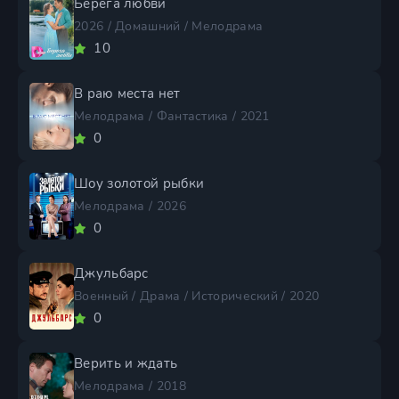
Берега любви
2026 / Домашний / Мелодрама
10
В раю места нет
Мелодрама / Фантастика / 2021
0
Шоу золотой рыбки
Мелодрама / 2026
0
Джульбарс
Военный / Драма / Исторический / 2020
0
Верить и ждать
Мелодрама / 2018