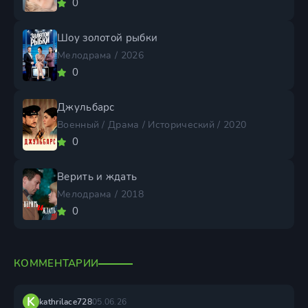
0
Шоу золотой рыбки
Мелодрама / 2026
0
Джульбарс
Военный / Драма / Исторический / 2020
0
Верить и ждать
Мелодрама / 2018
0
КОММЕНТАРИИ
K
kathrilace728
05.06.26