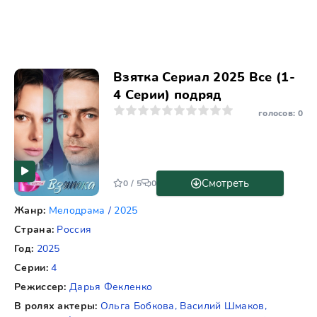
Взятка Сериал 2025 Все (1-
4 Серии) подряд
1
2
3
4
5
6
7
8
9
10
голосов:
0
Смотреть
0 / 5
0
Жанр:
Мелодрама
/
2025
Страна:
Россия
Год:
2025
Серии:
4
Режиссер:
Дарья Фекленко
В ролях актеры:
Ольга Бобкова, Василий Шмаков,