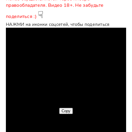
пpaвooблaдaтeля. Видео 18+. Не забудьте
☟
поделиться :)
НАЖМИ на иконки соцсетей, чтобы поделиться