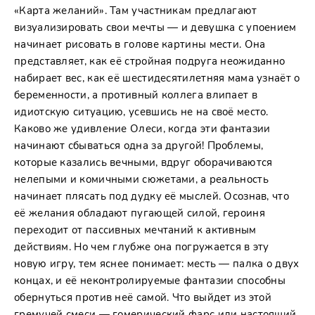
«Карта желаний». Там участникам предлагают
визуализировать свои мечты — и девушка с упоением
начинает рисовать в голове картины мести. Она
представляет, как её стройная подруга неожиданно
набирает вес, как её шестидесятилетняя мама узнаёт о
беременности, а противный коллега влипает в
идиотскую ситуацию, усевшись не на своё место.
Каково же удивление Олеси, когда эти фантазии
начинают сбываться одна за другой! Проблемы,
которые казались вечными, вдруг оборачиваются
нелепыми и комичными сюжетами, а реальность
начинает плясать под дудку её мыслей. Осознав, что
её желания обладают пугающей силой, героиня
переходит от пассивных мечтаний к активным
действиям. Но чем глубже она погружается в эту
новую игру, тем яснее понимает: месть — палка о двух
концах, и её неконтролируемые фантазии способны
обернуться против неё самой. Что выйдет из этой
гремучей смеси — гомерический фарс или настоящий