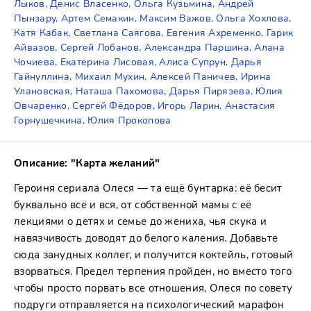
Лыков, Денис Власенко, Ольга Кузьмина, Андрей
Пынзару, Артем Семакин, Максим Важов, Ольга Хохлова,
Катя Кабак, Светлана Саягова, Евгения Ахременко, Гарик
Айвазов, Сергей Лобанов, Александра Паршина, Алана
Чочиева, Екатерина Лисовая, Алиса Супрун, Дарья
Гайнуллина, Михаил Мухин, Алексей Паничев, Ирина
Улановская, Наташа Пахомова, Дарья Пирязева, Юлия
Овчаренко, Сергей Фёдоров, Игорь Ларин, Анастасия
Горнушечкина, Юлия Прокопова
Описание: "Карта желаний"
Героиня сериала Олеся — та ещё бунтарка: её бесит
буквально всё и вся, от собственной мамы с её
лекциями о детях и семье до жениха, чья скука и
навязчивость доводят до белого каления. Добавьте
сюда занудных коллег, и получится коктейль, готовый
взорваться. Предел терпения пройден, но вместо того
чтобы просто порвать все отношения, Олеся по совету
подруги отправляется на психологический марафон