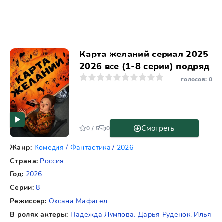
Карта желаний сериал 2025
2026 все (1-8 серии) подряд
1
2
3
4
5
6
7
8
9
10
голосов:
0
Смотреть
0 / 5
0
Жанр:
Комедия
/
Фантастика
/
2026
Страна:
Россия
Год:
2026
Серии:
8
Режиссер:
Оксана Мафагел
В ролях актеры:
Надежда Лумпова, Дарья Руденок, Илья