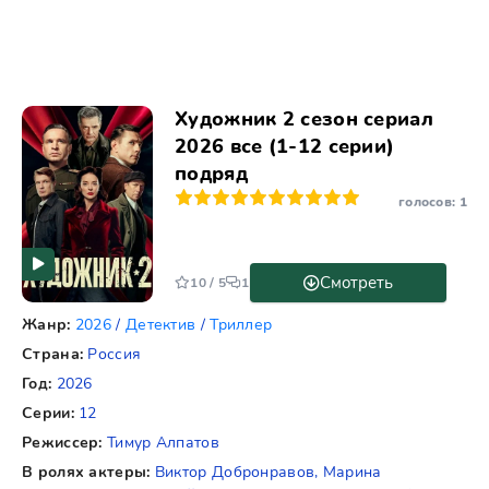
Художник 2 сезон сериал
2026 все (1-12 серии)
подряд
1
2
3
4
5
6
7
8
9
10
голосов:
1
Смотреть
10 / 5
1
Жанр:
2026
/
Детектив
/
Триллер
Страна:
Россия
Год:
2026
Серии:
12
Режиссер:
Тимур Алпатов
В ролях актеры:
Виктор Добронравов, Марина